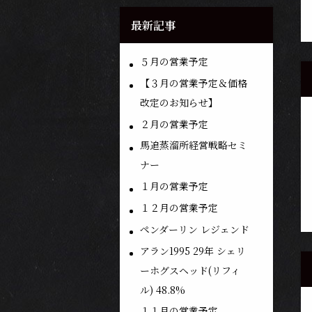
最新記事
５月の営業予定
【３月の営業予定＆価格
改定のお知らせ】
２月の営業予定
馬追蒸溜所経営戦略セミ
ナー
１月の営業予定
１２月の営業予定
ペンダーリン レジェンド
アラン1995 29年 シェリ
ーホグスヘッド(リフィ
ル) 48.8%
１１月の営業予定