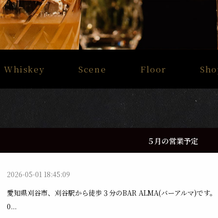
Whiskey
Scene
Floor
Sho
５月の営業予定
2026-05-01 18:45:09
愛知県刈谷市、刈谷駅から徒歩３分のBAR ALMA(バーアルマ)です。【５
0...