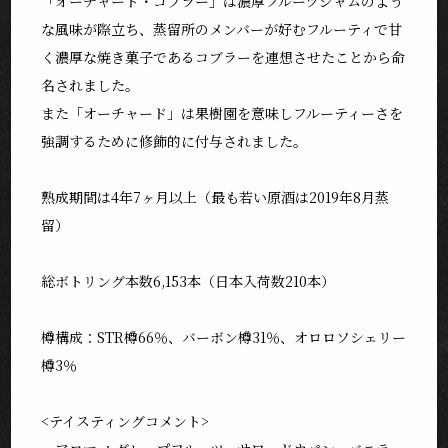
「オーチャード・コブラー」は濃厚フルーツジャムのよう
な風味が際立ち、蒸留所のメンバーが好むフルーティで甘
く濃厚な焼き菓子であるコブラーを連想させたことから命
名されました。
また「オーチャード」は果樹園を意味しフルーティーさを
強調するために修飾的に付与されました。
熟成期間は4年7ヶ月以上（最も若い原酒は2019年8月蒸
留）
総ボトリング本数6,153本（日本入荷数210本）
樽構成：STR樽66％、バーボン樽31％、オロロソシェリー
樽3％
<テイスティングコメント>